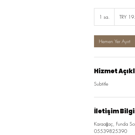
19.99
Turkish
1 sa.
1
TRY 19
Lira
s
a
Hemen Yer Ayırt
Hizmet Açık
Subtitle
İletişim Bilgi
Karaağaç, Funda Sok
05539825390