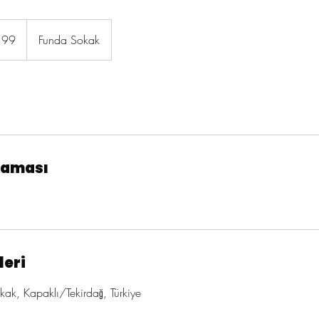
.99
Funda Sokak
laması
leri
ak, Kapaklı/Tekirdağ, Türkiye