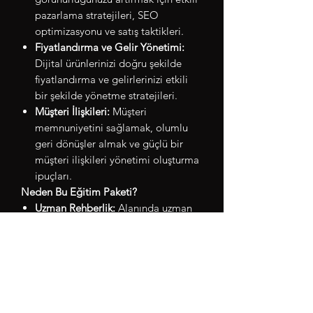
pazarlama stratejileri, SEO
optimizasyonu ve satış taktikleri.
Fiyatlandırma ve Gelir Yönetimi:
Dijital ürünlerinizi doğru şekilde
fiyatlandırma ve gelirlerinizi etkili
bir şekilde yönetme stratejileri.
Müşteri İlişkileri:
Müşteri
memnuniyetini sağlamak, olumlu
geri dönüşler almak ve güçlü bir
müşteri ilişkileri yönetimi oluşturma
ipuçları.
Neden Bu Eğitim Paketi?
Uzman Rehberlik:
Alanında uzman
eğitmenler tarafından hazırlanan
eğitim materyalleri ve rehberler.
Uygulamalı Öğrenme:
Teorik
bilgilerin yanı sıra uygulamalı
örnekler ve gerçek dünyadan vaka
çalışmaları.