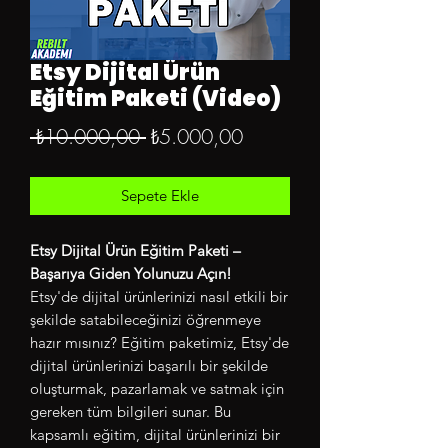
Etsy Dijital Ürün
Eğitim Paketi (Video)
Normal
İndirimli
 ₺10.000,00 
₺5.000,00
Fiyat
Fiyat
Sepete Ekle
Etsy Dijital Ürün Eğitim Paketi –
Başarıya Giden Yolunuzu Açın!
Etsy'de dijital ürünlerinizi nasıl etkili bir
şekilde satabileceğinizi öğrenmeye
hazır mısınız? Eğitim paketimiz, Etsy'de
dijital ürünlerinizi başarılı bir şekilde
oluşturmak, pazarlamak ve satmak için
gereken tüm bilgileri sunar. Bu
kapsamlı eğitim, dijital ürünlerinizi bir