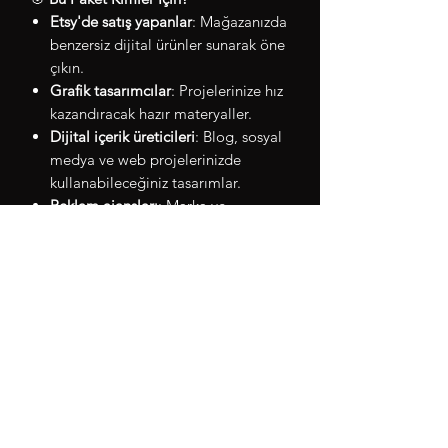
Etsy'de satış yapanlar
: Mağazanızda
benzersiz dijital ürünler sunarak öne
çıkın.
Grafik tasarımcılar
: Projelerinize hız
kazandıracak hazır materyaller.
Dijital içerik üreticileri
: Blog, sosyal
medya ve web projelerinizde
kullanabileceğiniz tasarımlar.
Reklam ajansları
: Marka ve
pazarlama kampanyaları için sınırsız
görsel kaynak.
🌟
Neden Bu Paketi Seçmelisiniz?
Sınırsız yaratma özgürlüğü
: 1 milyon
seçenekle tasarımlarınız asla sıkıcı
olmayacak!
Anında İndirme
: Anında erişim
sağlayın ve hemen projelerinize
başlayın.
Ömür Boyu Kullanım
: Her zaman