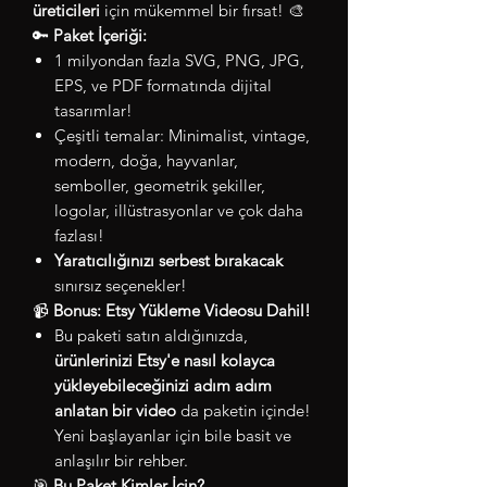
üreticileri
için mükemmel bir fırsat! 🎨
🔑
Paket İçeriği:
1 milyondan fazla SVG, PNG, JPG,
EPS, ve PDF formatında dijital
tasarımlar!
Çeşitli temalar: Minimalist, vintage,
modern, doğa, hayvanlar,
semboller, geometrik şekiller,
logolar, illüstrasyonlar ve çok daha
fazlası!
Yaratıcılığınızı serbest bırakacak
sınırsız seçenekler!
📹
Bonus: Etsy Yükleme Videosu Dahil!
Bu paketi satın aldığınızda,
ürünlerinizi Etsy'e nasıl kolayca
yükleyebileceğinizi adım adım
anlatan bir video
da paketin içinde!
Yeni başlayanlar için bile basit ve
anlaşılır bir rehber.
🎯
Bu Paket Kimler İçin?