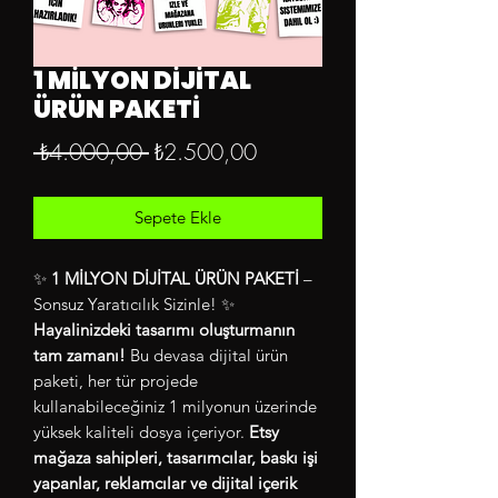
1 MİLYON DİJİTAL
ÜRÜN PAKETİ
Normal
İndirimli
 ₺4.000,00 
₺2.500,00
Fiyat
Fiyat
Sepete Ekle
✨
1 MİLYON DİJİTAL ÜRÜN PAKETİ
–
Sonsuz Yaratıcılık Sizinle! ✨
Hayalinizdeki tasarımı oluşturmanın
tam zamanı!
Bu devasa dijital ürün
paketi, her tür projede
kullanabileceğiniz 1 milyonun üzerinde
yüksek kaliteli dosya içeriyor.
Etsy
mağaza sahipleri, tasarımcılar, baskı işi
yapanlar, reklamcılar ve dijital içerik